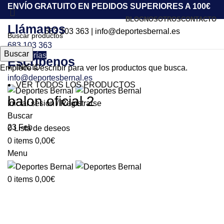
ENVÍO GRATUITO EN PEDIDOS SUPERIORES A 100€
BLOG
NOSOTROS
CONTACTO
Llámanos
683 103 363
|
info@deportesbernal.es
683 103 363
Buscar
Categorías
Escríbenos
INICIO
Empiece a escribir para ver los productos que busca.
info@deportesbernal.es
VER TODOS LOS PRODUCTOS
balon oficial 2
Iniciar sesión / Registrarse
Buscar
23
Feb
0
Lista de deseos
0
items
0,00
€
Menu
0
items
0,00
€