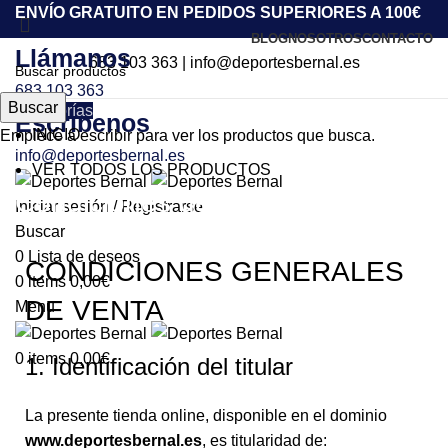
ENVÍO GRATUITO EN PEDIDOS SUPERIORES A 100€
BLOG
NOSOTROS
CONTACTO
Llámanos
683 103 363
|
info@deportesbernal.es
683 103 363
Buscar
Categorías
Escríbenos
INICIO
Empiece a escribir para ver los productos que busca.
info@deportesbernal.es
VER TODOS LOS PRODUCTOS
Condiciones de venta
Iniciar sesión / Registrarse
Buscar
0
Lista de deseos
CONDICIONES GENERALES
0
items
0,00
€
DE VENTA
Menu
0
items
0,00
€
1. Identificación del titular
La presente tienda online, disponible en el dominio
www.deportesbernal.es
, es titularidad de: