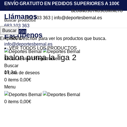
ENVÍO GRATUITO EN PEDIDOS SUPERIORES A 100€
BLOG
NOSOTROS
CONTACTO
Llámanos
683 103 363
|
info@deportesbernal.es
683 103 363
Buscar
Categorías
Escríbenos
INICIO
Empiece a escribir para ver los productos que busca.
info@deportesbernal.es
VER TODOS LOS PRODUCTOS
balon puma la liga 2
Iniciar sesión / Registrarse
Buscar
19
Jul
0
Lista de deseos
0
items
0,00
€
Menu
0
items
0,00
€