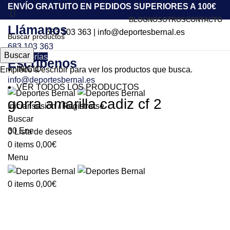
ENVÍO GRATUITO EN PEDIDOS SUPERIORES A 100€
BLOG
NOSOTROS
CONTACTO
Llámanos
683 103 363
|
info@deportesbernal.es
683 103 363
Buscar
Categorías
Escríbenos
INICIO
Empiece a escribir para ver los productos que busca.
info@deportesbernal.es
VER TODOS LOS PRODUCTOS
gorra amarilla cadiz cf 2
Iniciar sesión / Registrarse
Buscar
30
Ene
0
Lista de deseos
0
items
0,00
€
Menu
0
items
0,00
€