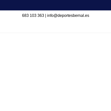
683 103 363
|
info@deportesbernal.es