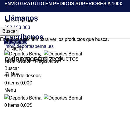
ENVÍO GRATUITO EN PEDIDOS SUPERIORES A 100€
Llámanos
683 103 363
Buscar
Escríbenos
Empiece a escribir para ver los productos que busca.
Categorías
info@deportesbernal.es
INICIO
pulsera cádiz cf
VER TODOS LOS PRODUCTOS
Iniciar sesión / Registrarse
Buscar
22
Nov
0
Lista de deseos
0
items
0,00
€
Menu
0
items
0,00
€