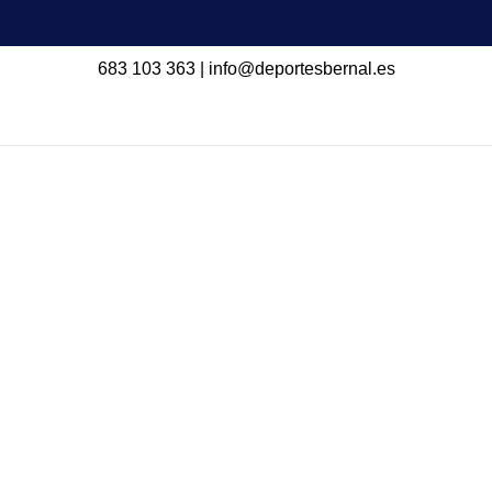
683 103 363
|
info@deportesbernal.es