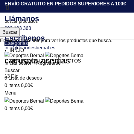
ENVÍO GRATUITO EN PEDIDOS SUPERIORES A 100€
Llámanos
683 103 363
Buscar
Escríbenos
Empiece a escribir para ver los productos que busca.
Categorías
info@deportesbernal.es
INICIO
camiseta acedias
VER TODOS LOS PRODUCTOS
Iniciar sesión / Registrarse
Buscar
13
Dic
0
Lista de deseos
0
items
0,00
€
Menu
0
items
0,00
€