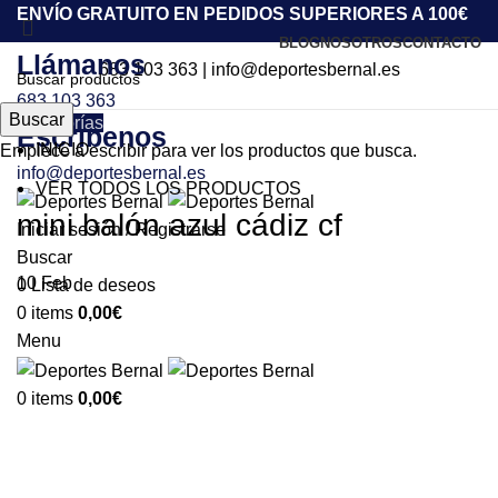
ENVÍO GRATUITO EN PEDIDOS SUPERIORES A 100€
BLOG
NOSOTROS
CONTACTO
Llámanos
683 103 363
|
info@deportesbernal.es
683 103 363
Buscar
Categorías
Escríbenos
INICIO
Empiece a escribir para ver los productos que busca.
info@deportesbernal.es
VER TODOS LOS PRODUCTOS
mini balón azul cádiz cf
Iniciar sesión / Registrarse
Buscar
10
Feb
0
Lista de deseos
0
items
0,00
€
Menu
0
items
0,00
€