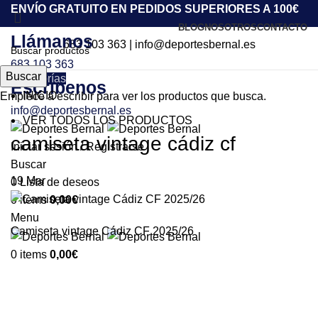
ENVÍO GRATUITO EN PEDIDOS SUPERIORES A 100€
BLOG
NOSOTROS
CONTACTO
Llámanos
683 103 363
|
info@deportesbernal.es
683 103 363
Buscar
Categorías
Escríbenos
INICIO
Empiece a escribir para ver los productos que busca.
info@deportesbernal.es
VER TODOS LOS PRODUCTOS
camiseta vintage cádiz cf
Iniciar sesión / Registrarse
Buscar
19
Mar
0
Lista de deseos
0
items
0,00
€
Menu
Camiseta vintage Cádiz CF 2025/26
0
items
0,00
€