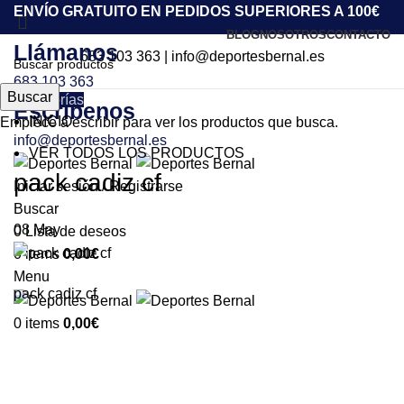
ENVÍO GRATUITO EN PEDIDOS SUPERIORES A 100€
BLOG
NOSOTROS
CONTACTO
Llámanos
683 103 363
|
info@deportesbernal.es
683 103 363
Buscar
Categorías
Escríbenos
INICIO
Empiece a escribir para ver los productos que busca.
info@deportesbernal.es
VER TODOS LOS PRODUCTOS
pack cadiz cf
Iniciar sesión / Registrarse
Buscar
08
May
0
Lista de deseos
0
items
0,00
€
Menu
pack cadiz cf
0
items
0,00
€