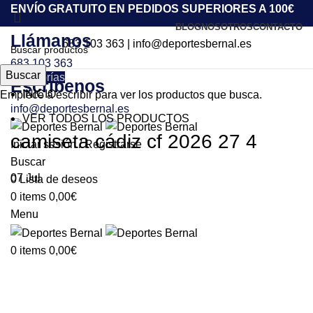
ENVÍO GRATUITO EN PEDIDOS SUPERIORES A 100€
BLOG
NOSOTROS
CONTACTO
Llámanos
683 103 363
|
info@deportesbernal.es
683 103 363
Buscar
Categorías
Escríbenos
INICIO
Empiece a escribir para ver los productos que busca.
info@deportesbernal.es
VER TODOS LOS PRODUCTOS
camiseta cádiz cf 2026 27 4
Iniciar sesión / Registrarse
Buscar
07
Jul
0
Lista de deseos
0
items
0,00
€
Menu
0
items
0,00
€