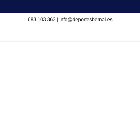
683 103 363
|
info@deportesbernal.es