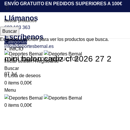
ENVÍO GRATUITO EN PEDIDOS SUPERIORES A 100€
Llámanos
683 103 363
Buscar
Escríbenos
Empiece a escribir para ver los productos que busca.
Categorías
info@deportesbernal.es
INICIO
mini balon cadiz cf 2026 27 2
VER TODOS LOS PRODUCTOS
Iniciar sesión / Registrarse
Buscar
07
Jul
0
Lista de deseos
0
items
0,00
€
Menu
0
items
0,00
€