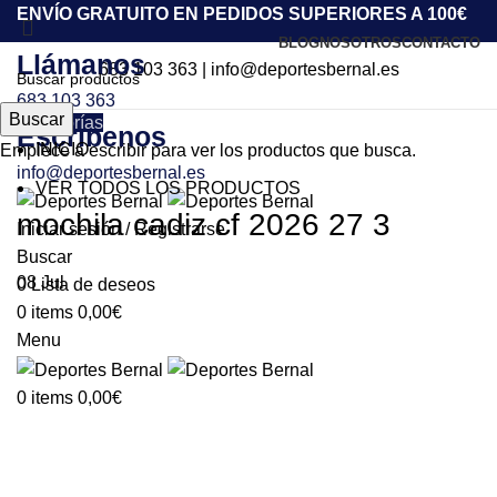
ENVÍO GRATUITO EN PEDIDOS SUPERIORES A 100€
BLOG
NOSOTROS
CONTACTO
Llámanos
683 103 363
|
info@deportesbernal.es
683 103 363
Buscar
Categorías
Escríbenos
INICIO
Empiece a escribir para ver los productos que busca.
info@deportesbernal.es
VER TODOS LOS PRODUCTOS
mochila cadiz cf 2026 27 3
Iniciar sesión / Registrarse
Buscar
08
Jul
0
Lista de deseos
0
items
0,00
€
Menu
0
items
0,00
€