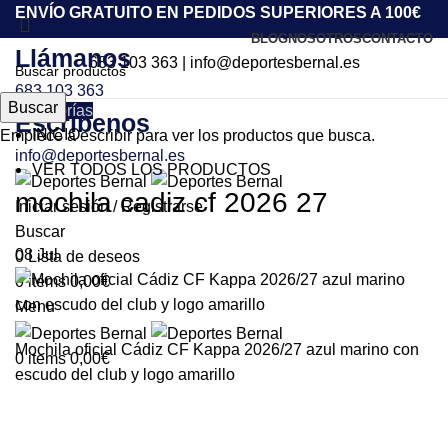
ENVÍO GRATUITO EN PEDIDOS SUPERIORES A 100€
BLOG
NOSOTROS
CONTACTO
Llámanos
683 103 363
|
info@deportesbernal.es
683 103 363
Buscar
Categorías
Escríbenos
INICIO
Empiece a escribir para ver los productos que busca.
info@deportesbernal.es
VER TODOS LOS PRODUCTOS
mochila cadiz cf 2026 27
Iniciar sesión / Registrarse
Buscar
08
Jul
0
Lista de deseos
0
items
0,00
€
Menu
Mochila oficial Cádiz CF Kappa 2026/27 azul marino con
0
items
0,00
€
escudo del club y logo amarillo