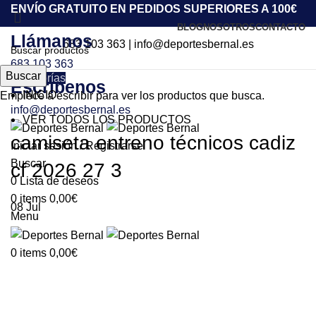
ENVÍO GRATUITO EN PEDIDOS SUPERIORES A 100€
BLOG
NOSOTROS
CONTACTO
Llámanos
683 103 363
|
info@deportesbernal.es
683 103 363
Buscar
Categorías
Escríbenos
INICIO
Empiece a escribir para ver los productos que busca.
info@deportesbernal.es
VER TODOS LOS PRODUCTOS
camiseta entreno técnicos cadiz
Iniciar sesión / Registrarse
Buscar
cf 2026 27 3
0
Lista de deseos
0
items
0,00
€
08
Jul
Menu
0
items
0,00
€