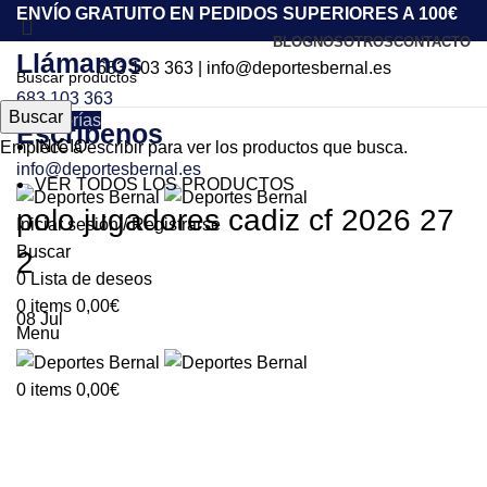
ENVÍO GRATUITO EN PEDIDOS SUPERIORES A 100€
BLOG
NOSOTROS
CONTACTO
Llámanos
683 103 363
|
info@deportesbernal.es
683 103 363
Buscar
Categorías
Escríbenos
INICIO
Empiece a escribir para ver los productos que busca.
info@deportesbernal.es
VER TODOS LOS PRODUCTOS
polo jugadores cadiz cf 2026 27
Iniciar sesión / Registrarse
Buscar
2
0
Lista de deseos
0
items
0,00
€
08
Jul
Menu
0
items
0,00
€