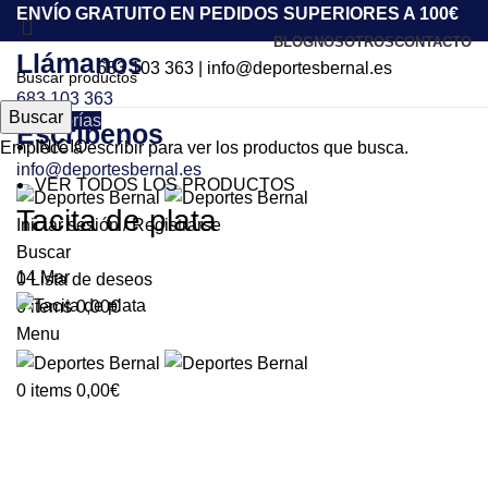
ENVÍO GRATUITO EN PEDIDOS SUPERIORES A 100€
BLOG
NOSOTROS
CONTACTO
Llámanos
683 103 363
|
info@deportesbernal.es
683 103 363
Buscar
Categorías
Escríbenos
INICIO
Empiece a escribir para ver los productos que busca.
info@deportesbernal.es
VER TODOS LOS PRODUCTOS
Tacita de plata
Iniciar sesión / Registrarse
Buscar
14
Mar
0
Lista de deseos
0
items
0,00
€
Menu
0
items
0,00
€