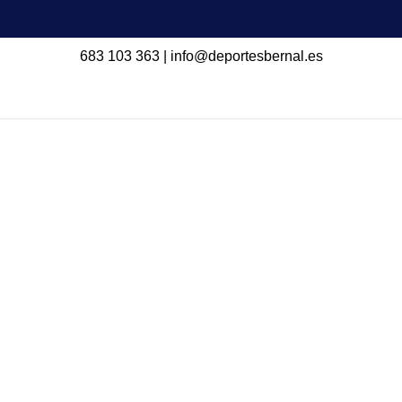
683 103 363
|
info@deportesbernal.es