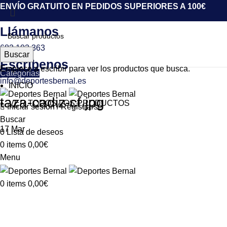
ENVÍO GRATUITO EN PEDIDOS SUPERIORES A 100€
Llámanos
683 103 363
Buscar
Escríbenos
Empiece a escribir para ver los productos que busca.
Categorías
info@deportesbernal.es
INICIO
taza-cadiz-cf.jpg
VER TODOS LOS PRODUCTOS
Iniciar sesión / Registrarse
Buscar
17
Mar
0
Lista de deseos
0
items
0,00
€
Menu
0
items
0,00
€