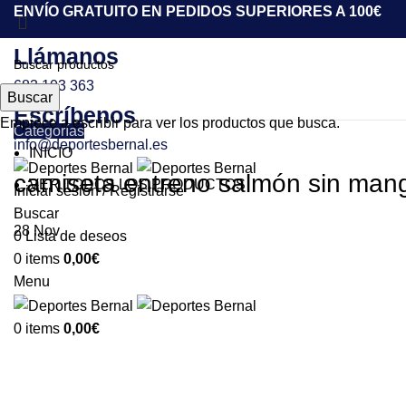
ENVÍO GRATUITO EN PEDIDOS SUPERIORES A 100€
Llámanos
683 103 363
Buscar
Escríbenos
Empiece a escribir para ver los productos que busca.
Categorías
info@deportesbernal.es
INICIO
camiseta entreno salmón sin mang
VER TODOS LOS PRODUCTOS
Iniciar sesión / Registrarse
Buscar
28
Nov
0
Lista de deseos
0
items
0,00
€
Menu
0
items
0,00
€