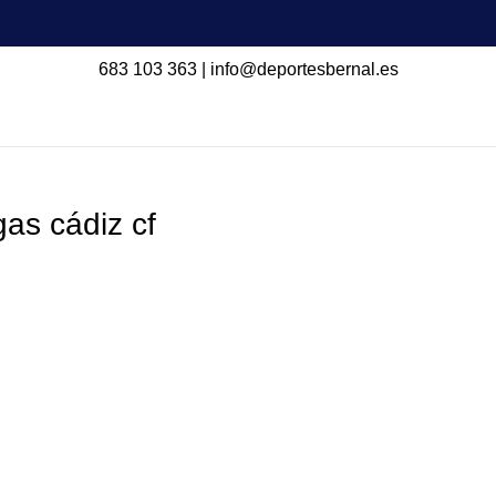
683 103 363
|
info@deportesbernal.es
as cádiz cf