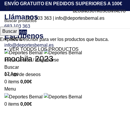
ENVÍO GRATUITO EN PEDIDOS SUPERIORES A 100€
BLOG
NOSOTROS
CONTACTO
Llámanos
683 103 363
|
info@deportesbernal.es
683 103 363
Buscar
Categorías
Escríbenos
INICIO
Empiece a escribir para ver los productos que busca.
info@deportesbernal.es
VER TODOS LOS PRODUCTOS
mochila 2023
Iniciar sesión / Registrarse
Buscar
12
Ago
0
Lista de deseos
0
items
0,00
€
Menu
0
items
0,00
€