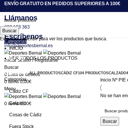
ENVÍO GRATUITO EN PEDIDOS SUPERIORES A 100€
Llámanos
683 103 363
Buscar
Escríbenos
Empiece a escribir para ver los productos que busca.
Categorías
info@deportesbernal.es
INICIO
34/35
VER TODOS LOS PRODUCTOS
Iniciar sesión / Registrarse
Buscar
Categorías
ALL
PRODUCTOS
CÁDIZ CF
104 PRODUCTOS
CALZADO
0
Lista de deseos
Categorías
Inicio
Nº PIE 
0
items
0,00
€
Menu
Cádiz CF
No se han enc
Calzado
0
items
0,00
€
Cosas de Cádiz
Buscar
Fuera Stock