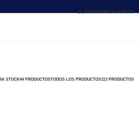
BLOG
NOSOTROS
CONTACTO
RA STOCK
44 PRODUCTOS
TODOS LOS PRODUCTOS
113 PRODUCTOS