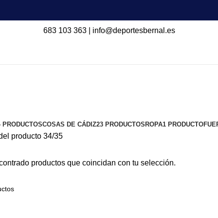
683 103 363
|
info@deportesbernal.es
4 PRODUCTOS
COSAS DE CÁDIZ
23 PRODUCTOS
ROPA
1 PRODUCTO
FUE
del producto
34/35
ontrado productos que coincidan con tu selección.