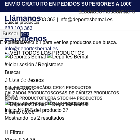
ENVÍO GRATUITO EN PEDIDOS SUPERIORES A 100€
BLOG
NOSOTROS
CONTACTO
Llámanos
683 103 363
|
info@deportesbernal.es
683 103 363
Buscar
Categorías
Escríbenos
INICIO
Empiece a escribir para ver los productos que busca.
info@deportesbernal.es
VER TODOS LOS PRODUCTOS
37
Iniciar sesión / Registrarse
Buscar
Categorías
0
Lista de deseos
ALL
PRODUCTOS
CÁDIZ CF
104 PRODUCTOS
0
items
0,00
€
CALZADO
4 PRODUCTOS
COSAS DE CÁDIZ
23 PRODUCTOS
Menu
ROPA
1 PRODUCTO
FUERA STOCK
44 PRODUCTOS
TODOS LOS PRODUCTOS
113 PRODUCTOS
Inicio
Nº PIE del producto
37
0
items
0,00
€
Mostrando los 2 resultados
Filtrar
Show
9
24
36