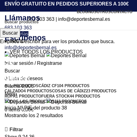
ENVÍO GRATUITO EN PEDIDOS SUPERIORES A 100€
BLOG
NOSOTROS
CONTACTO
Llámanos
683 103 363
|
info@deportesbernal.es
683 103 363
Buscar
Categorías
Escríbenos
INICIO
Empiece a escribir para ver los productos que busca.
info@deportesbernal.es
VER TODOS LOS PRODUCTOS
38
Iniciar sesión / Registrarse
Buscar
Categorías
0
Lista de deseos
ALL
PRODUCTOS
CÁDIZ CF
104 PRODUCTOS
0
items
0,00
€
CALZADO
4 PRODUCTOS
COSAS DE CÁDIZ
23 PRODUCTOS
Menu
ROPA
1 PRODUCTO
FUERA STOCK
44 PRODUCTOS
TODOS LOS PRODUCTOS
113 PRODUCTOS
Inicio
Nº PIE del producto
38
0
items
0,00
€
Mostrando los 2 resultados
Filtrar
Show
9
24
36