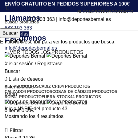
ENVÍO GRATUITO EN PEDIDOS SUPERIORES A 100€
BLOG
NOSOTROS
CONTACTO
Llámanos
683 103 363
|
info@deportesbernal.es
683 103 363
Buscar
Categorías
Escríbenos
INICIO
Empiece a escribir para ver los productos que busca.
info@deportesbernal.es
VER TODOS LOS PRODUCTOS
43
Iniciar sesión / Registrarse
Buscar
Categorías
0
Lista de deseos
ALL
PRODUCTOS
CÁDIZ CF
104 PRODUCTOS
0
items
0,00
€
CALZADO
4 PRODUCTOS
COSAS DE CÁDIZ
23 PRODUCTOS
Menu
ROPA
1 PRODUCTO
FUERA STOCK
44 PRODUCTOS
TODOS LOS PRODUCTOS
113 PRODUCTOS
Inicio
Nº PIE del producto
43
0
items
0,00
€
Mostrando los 4 resultados
Filtrar
Show
9
24
36