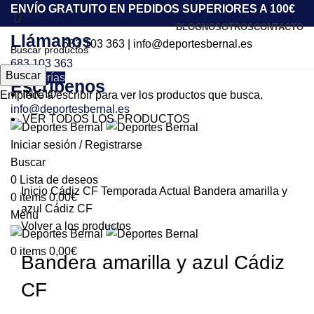
ENVÍO GRATUITO EN PEDIDOS SUPERIORES A 100€
BLOG
NOSOTROS
CONTACTO
Llámanos
683 103 363
|
info@deportesbernal.es
683 103 363
Buscar
Categorías
Escríbenos
INICIO
Empiece a escribir para ver los productos que busca.
info@deportesbernal.es
VER TODOS LOS PRODUCTOS
-33%
Iniciar sesión / Registrarse
Buscar
Click to enlarge
0
Lista de deseos
Inicio
Cádiz CF
Temporada Actual
Bandera amarilla y
0
items
0,00
€
azul Cádiz CF
Menu
Volver a los productos
0
items
0,00
€
Bandera amarilla y azul Cádiz
CF