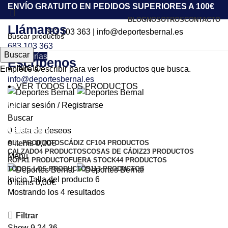
ENVÍO GRATUITO EN PEDIDOS SUPERIORES A 100€
BLOG
NOSOTROS
CONTACTO
Llámanos
683 103 363
|
info@deportesbernal.es
683 103 363
Buscar
Categorías
Escríbenos
INICIO
Empiece a escribir para ver los productos que busca.
info@deportesbernal.es
VER TODOS LOS PRODUCTOS
6
Iniciar sesión / Registrarse
Buscar
Categorías
0
Lista de deseos
ALL
PRODUCTOS
CÁDIZ CF
104 PRODUCTOS
0
items
0,00
€
CALZADO
4 PRODUCTOS
COSAS DE CÁDIZ
23 PRODUCTOS
Menu
ROPA
1 PRODUCTO
FUERA STOCK
44 PRODUCTOS
TODOS LOS PRODUCTOS
113 PRODUCTOS
Inicio
Talla del producto
6
0
items
0,00
€
Mostrando los 4 resultados
Filtrar
Show
9
24
36