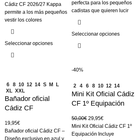
perfecta para los pequeños
Cádiz CF 2026/27 Kappa
cadistas que quieren lucir
permite a los más pequeños
vestir los colores
Seleccionar opciones
Seleccionar opciones
-40%
6
8
10
12
14
S
M
L
2
4
6
8
10
12
14
XL
XXL
Mini Kit Oficial Cádiz
Bañador oficial
CF 1º Equipación
Cádiz CF
50,00
€
29,95
€
19,95
€
Mini Kit Oficial Cádiz CF 1º
Bañador oficial Cádiz CF –
Equipación Incluye
Diseño exclusivo en azul y