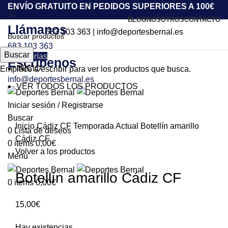
ENVÍO GRATUITO EN PEDIDOS SUPERIORES A 100€
BLOG
NOSOTROS
CONTACTO
Llámanos
683 103 363
|
info@deportesbernal.es
683 103 363
Buscar
Categorías
Escríbenos
INICIO
Empiece a escribir para ver los productos que busca.
info@deportesbernal.es
VER TODOS LOS PRODUCTOS
Iniciar sesión / Registrarse
Click to enlarge
Buscar
Inicio
Cádiz CF
Temporada Actual
Botellín amarillo
0
Lista de deseos
Cádiz CF
0
items
0,00
€
Volver a los productos
Menu
Botellín amarillo Cádiz CF
0
items
0,00
€
15,00
€
Hay existencias