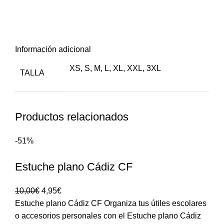
en primer lugar, también,
para empezar
Información adicional
XS
,
S
,
M
,
L
,
XL
,
XXL
,
3XL
TALLA
Productos relacionados
-51%
Estuche plano Cádiz CF
10,00
€
4,95
€
Estuche plano Cádiz CF Organiza tus útiles escolares
o accesorios personales con el Estuche plano Cádiz