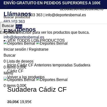
ENVÍO GRATUITO EN PEDIDOS SUPERIORES A 100€
BLOG
NOSOTROS
CONTACTO
Llámanos
683 103 363
|
info@deportesbernal.es
683 103 363
Buscar
Categorías
Escríbenos
INICIO
Empiece a escribir para ver los productos que busca.
info@deportesbernal.es
VER TODOS LOS PRODUCTOS
-50%
Iniciar sesión / Registrarse
Buscar
Click to enlarge
0
Lista de deseos
Inicio
Cádiz CF
Anteriores temporadas
Sudadera
0
items
0,00
€
Cádiz CF
Menu
Volver a los productos
0
items
0,00
€
Sudadera Cádiz CF
39,95
€
19,95
€