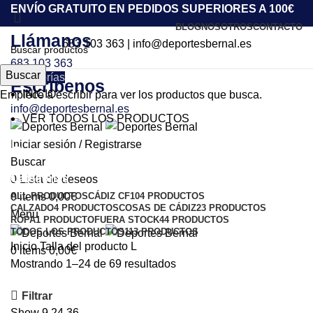
ENVÍO GRATUITO EN PEDIDOS SUPERIORES A 100€
BLOG
NOSOTROS
CONTACTO
Llámanos
683 103 363
|
info@deportesbernal.es
683 103 363
Buscar
Categorías
Escríbenos
INICIO
Empiece a escribir para ver los productos que busca.
info@deportesbernal.es
VER TODOS LOS PRODUCTOS
L
Iniciar sesión / Registrarse
Buscar
Categorías
0
Lista de deseos
ALL
PRODUCTOS
CÁDIZ CF
104 PRODUCTOS
0
items
0,00
€
CALZADO
4 PRODUCTOS
COSAS DE CÁDIZ
23 PRODUCTOS
Menu
ROPA
1 PRODUCTO
FUERA STOCK
44 PRODUCTOS
TODOS LOS PRODUCTOS
113 PRODUCTOS
Inicio
Talla del producto
L
0
items
0,00
€
Mostrando 1–24 de 69 resultados
Filtrar
Show
9
24
36