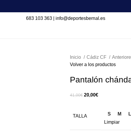
683 103 363
|
info@deportesbernal.es
Inicio
Cádiz CF
Anterior
Volver a los productos
Pantalón chánda
20,00
€
41,00
€
S
M
TALLA
Limpiar