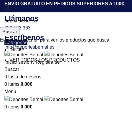
ENVÍO GRATUITO EN PEDIDOS SUPERIORES A 100€
Llámanos
683 103 363
Buscar
Escríbenos
Empiece a escribir para ver los productos que busca.
Categorías
info@deportesbernal.es
INICIO
-51%
VER TODOS LOS PRODUCTOS
Iniciar sesión / Registrarse
Buscar
0
Lista de deseos
Click to enlarge
0
items
0,00
€
Menu
0
items
0,00
€