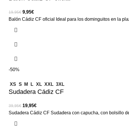
9,95
€
19,95
€
Balón Cádiz CF oficial Ideal para los dominguitos en la plaz
-50%
XS
S
M
L
XL
XXL
3XL
Sudadera Cádiz CF
19,95
€
39,95
€
Sudadera Cádiz CF Sudadera con capucha, con bolsillo de