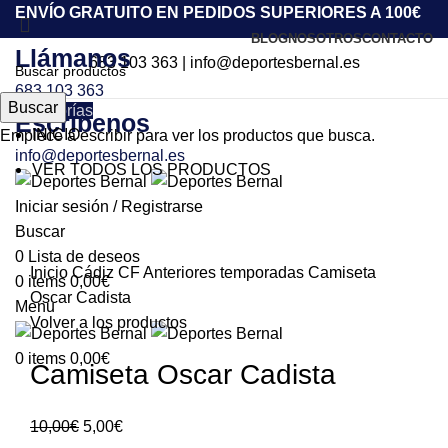
ENVÍO GRATUITO EN PEDIDOS SUPERIORES A 100€
BLOG
NOSOTROS
CONTACTO
Llámanos
683 103 363
|
info@deportesbernal.es
683 103 363
Buscar
Categorías
Escríbenos
INICIO
Empiece a escribir para ver los productos que busca.
info@deportesbernal.es
VER TODOS LOS PRODUCTOS
-50%
Iniciar sesión / Registrarse
Buscar
Click to enlarge
0
Lista de deseos
Inicio
Cádiz CF
Anteriores temporadas
Camiseta
0
items
0,00
€
Oscar Cadista
Menu
Volver a los productos
0
items
0,00
€
Camiseta Oscar Cadista
10,00
€
5,00
€