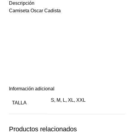
Descripción
Camiseta Oscar Cadista
Camiseta Aficion
Aficion
en primer lugar, también,
para empezar
Información adicional
S
,
M
,
L
,
XL
,
XXL
TALLA
Productos relacionados