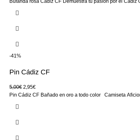
Bufanda rosa Cádiz CF Demuestra tu pasión por el Cádiz C
-41%
Pin Cádiz CF
5,00
€
2,95
€
Pin Cádiz CF Bañado en oro a todo color Camiseta Aficion