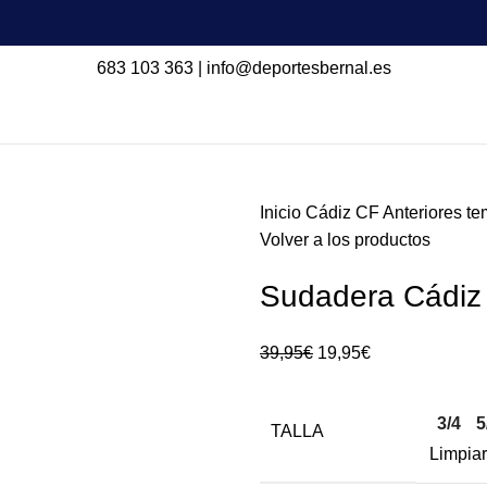
683 103 363
|
info@deportesbernal.es
Inicio
Cádiz CF
Anteriores t
Volver a los productos
Sudadera Cádiz 
39,95
€
19,95
€
3/4
5
TALLA
Limpiar