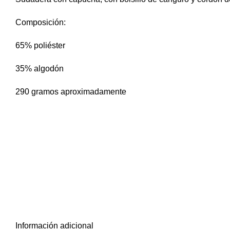
Composición:
65% poliéster
35% algodón
290 gramos aproximadamente
Camiseta Aficion
Aficion
en primer lugar, también,
para empezar
Información adicional