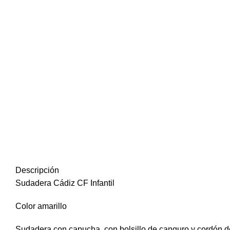
Descripción
Sudadera Cádiz CF Infantil
Color amarillo
Sudadera con capucha, con bolsillo de canguro y cordón de