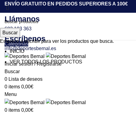
ENVÍO GRATUITO EN PEDIDOS SUPERIORES A 100€
Llámanos
683 103 363
Buscar
Escríbenos
Empiece a escribir para ver los productos que busca.
Categorías
info@deportesbernal.es
INICIO
-50%
VER TODOS LOS PRODUCTOS
Iniciar sesión / Registrarse
Buscar
Click to enlarge
0
Lista de deseos
0
items
0,00
€
Menu
0
items
0,00
€