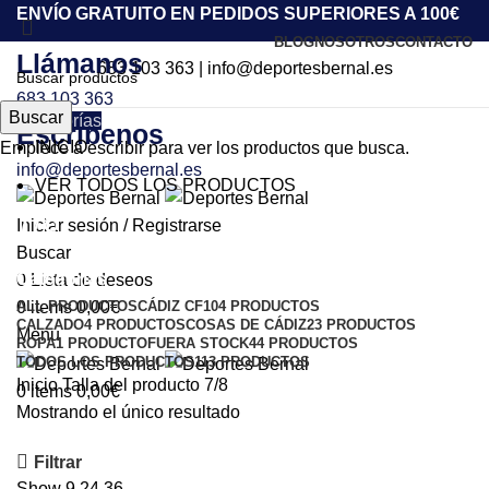
ENVÍO GRATUITO EN PEDIDOS SUPERIORES A 100€
BLOG
NOSOTROS
CONTACTO
Llámanos
683 103 363
|
info@deportesbernal.es
683 103 363
Buscar
Categorías
Escríbenos
INICIO
Empiece a escribir para ver los productos que busca.
info@deportesbernal.es
VER TODOS LOS PRODUCTOS
7/8
Iniciar sesión / Registrarse
Buscar
Categorías
0
Lista de deseos
ALL
PRODUCTOS
CÁDIZ CF
104 PRODUCTOS
0
items
0,00
€
CALZADO
4 PRODUCTOS
COSAS DE CÁDIZ
23 PRODUCTOS
Menu
ROPA
1 PRODUCTO
FUERA STOCK
44 PRODUCTOS
TODOS LOS PRODUCTOS
113 PRODUCTOS
Inicio
Talla del producto
7/8
0
items
0,00
€
Mostrando el único resultado
Filtrar
Show
9
24
36