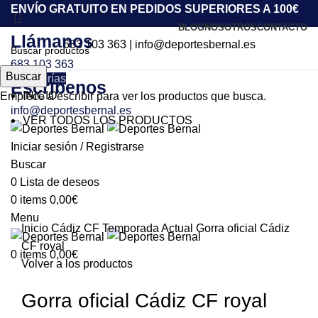
ENVÍO GRATUITO EN PEDIDOS SUPERIORES A 100€
BLOG
NOSOTROS
CONTACTO
Llámanos
683 103 363
|
info@deportesbernal.es
683 103 363
Buscar
Categorías
Escríbenos
INICIO
Empiece a escribir para ver los productos que busca.
info@deportesbernal.es
VER TODOS LOS PRODUCTOS
Iniciar sesión / Registrarse
Buscar
Click to enlarge
0
Lista de deseos
0
items
0,00
€
Menu
Inicio
Cádiz CF
Temporada Actual
Gorra oficial Cádiz
CF royal
0
items
0,00
€
Volver a los productos
Gorra oficial Cádiz CF royal