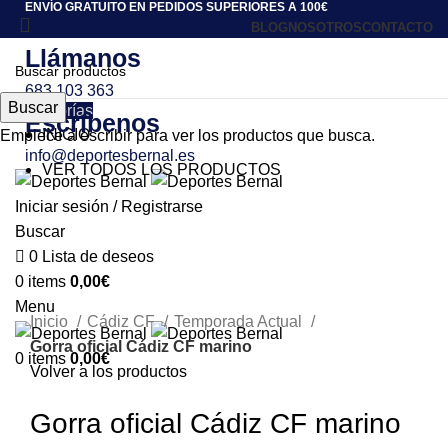
ENVÍO GRATUITO EN PEDIDOS SUPERIORES A 100€
BLOG
NOSOTROS
CONTACTO
683 103 363
|
info@deportesbernal.es
Llámanos
683 103 363
Buscar
Categorías
Escríbenos
INICIO
Empiece a escribir para ver los productos que busca.
info@deportesbernal.es
VER TODOS LOS PRODUCTOS
Iniciar sesión / Registrarse
Buscar
Click to enlarge
0
Lista de deseos
0
items
0,00
€
Menu
Inicio
Cádiz CF
Temporada Actual
Gorra oficial Cádiz CF marino
0
items
0,00
€
Volver a los productos
Gorra oficial Cádiz CF marino