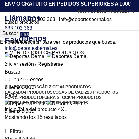
ENVÍO GRATUITO EN PEDIDOS SUPERIORES A 100€
BLOG
NOSOTROS
CONTACTO
Llámanos
683 103 363
|
info@deportesbernal.es
683 103 363
Buscar
Categorías
Escríbenos
INICIO
Empiece a escribir para ver los productos que busca.
info@deportesbernal.es
VER TODOS LOS PRODUCTOS
4XL
Iniciar sesión / Registrarse
Buscar
Categorías
0
Lista de deseos
ALL
PRODUCTOS
CÁDIZ CF
104 PRODUCTOS
0
items
0,00
€
CALZADO
4 PRODUCTOS
COSAS DE CÁDIZ
23 PRODUCTOS
Menu
ROPA
1 PRODUCTO
FUERA STOCK
44 PRODUCTOS
TODOS LOS PRODUCTOS
113 PRODUCTOS
Inicio
Talla del producto
4XL
0
items
0,00
€
Mostrando los 15 resultados
Filtrar
Show
9
24
36