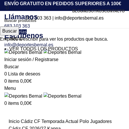
ENVÍO GRATUITO EN PEDIDOS SUPERIORES A 100€
BLOG
NOSOTROS
CONTACTO
Llámanos
683 103 363
|
info@deportesbernal.es
683 103 363
Buscar
Categorías
Escríbenos
INICIO
Empiece a escribir para ver los productos que busca.
info@deportesbernal.es
VER TODOS LOS PRODUCTOS
Iniciar sesión / Registrarse
Buscar
0
Lista de deseos
0
items
0,00
€
Click to enlarge
Menu
0
items
0,00
€
Inicio
Cádiz CF
Temporada Actual
Polo Jugadores
Cádiz CF 2026/27 Kappa