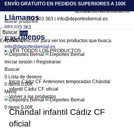
ENVÍO GRATUITO EN PEDIDOS SUPERIORES A 100€
BLOG
NOSOTROS
CONTACTO
Llámanos
683 103 363
|
info@deportesbernal.es
683 103 363
Buscar
Categorías
Escríbenos
INICIO
Empiece a escribir para ver los productos que busca.
info@deportesbernal.es
VER TODOS LOS PRODUCTOS
-51%
Iniciar sesión / Registrarse
Buscar
Click to enlarge
0
Lista de deseos
Inicio
Cádiz CF
Anteriores temporadas
Chándal
0
items
0,00
€
infantil Cádiz CF oficial
Menu
Volver a los productos
0
items
0,00
€
Chándal infantil Cádiz CF
oficial