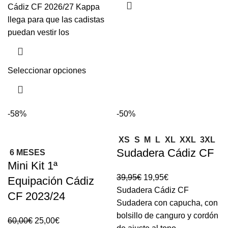
Cádiz CF 2026/27 Kappa
llega para que las cadistas
puedan vestir los
Seleccionar opciones
-58%
-50%
XS
S
M
L
XL
XXL
3XL
Sudadera Cádiz CF
6 MESES
Mini Kit 1ª
39,95
€
19,95
€
Equipación Cádiz
Sudadera Cádiz CF
CF 2023/24
Sudadera con capucha, con
bolsillo de canguro y cordón
60,00
€
25,00
€