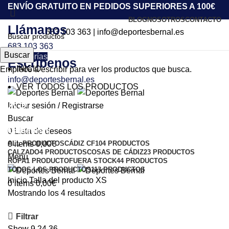
ENVÍO GRATUITO EN PEDIDOS SUPERIORES A 100€
BLOG
NOSOTROS
CONTACTO
Llámanos
683 103 363
|
info@deportesbernal.es
683 103 363
Buscar
Categorías
Escríbenos
INICIO
Empiece a escribir para ver los productos que busca.
info@deportesbernal.es
VER TODOS LOS PRODUCTOS
XS
Iniciar sesión / Registrarse
Buscar
Categorías
0
Lista de deseos
ALL
PRODUCTOS
CÁDIZ CF
104 PRODUCTOS
0
items
0,00
€
CALZADO
4 PRODUCTOS
COSAS DE CÁDIZ
23 PRODUCTOS
Menu
ROPA
1 PRODUCTO
FUERA STOCK
44 PRODUCTOS
TODOS LOS PRODUCTOS
113 PRODUCTOS
Inicio
Talla del producto
XS
0
items
0,00
€
Mostrando los 4 resultados
Filtrar
Show
9
24
36