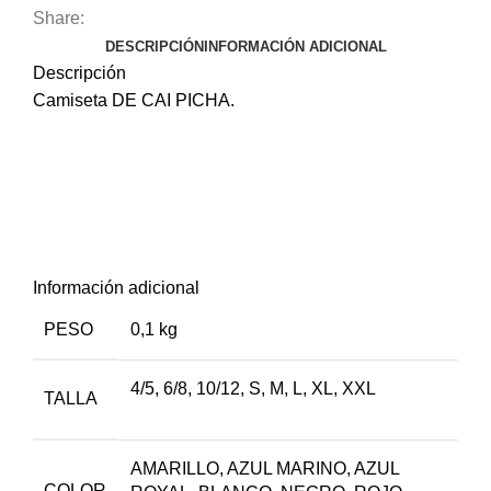
Share:
DESCRIPCIÓN
INFORMACIÓN ADICIONAL
Descripción
Camiseta DE CAI PICHA.
Camiseta DE CAI PICHA
DE CAI PICHA
en primer lugar, también,
Información adicional
PESO
0,1 kg
4/5
,
6/8
,
10/12
,
S
,
M
,
L
,
XL
,
XXL
TALLA
AMARILLO, AZUL MARINO, AZUL
COLOR