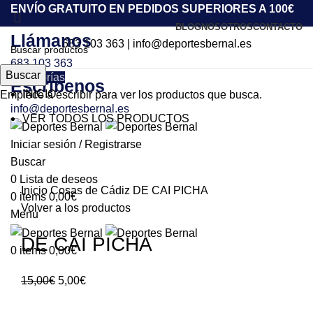
ENVÍO GRATUITO EN PEDIDOS SUPERIORES A 100€
BLOG
NOSOTROS
CONTACTO
Llámanos
683 103 363
|
info@deportesbernal.es
683 103 363
Buscar
Categorías
Escríbenos
INICIO
Empiece a escribir para ver los productos que busca.
info@deportesbernal.es
VER TODOS LOS PRODUCTOS
-67%
Iniciar sesión / Registrarse
Buscar
Click to enlarge
0
Lista de deseos
Inicio
Cosas de Cádiz
DE CAI PICHA
0
items
0,00
€
Volver a los productos
Menu
DE CAI PICHA
0
items
0,00
€
15,00
€
5,00
€