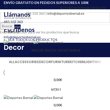
ENVÍO GRATUITO EN PEDIDOS SUPERIORES A 100€
BLOG
NOSOTROS
CONTACTO
Llámanos
683 103 363
|
info@deportesbernal.es
683 103 363
Buscar
Categorías
Escríbenos
INICIO
Empiece a escribir para ver los productos que busca.
info@deportesbernal.es
VER TODOS LOS PRODUCTOS
Decor
INICIAR SESIÓN / REGISTRARSE
ALL
ACCESSORIES
DECOR
FURNITURE
KITCHEN
LIGHTING
0,00
€
DECOR
MENU
ET VESTIBULUM QUIS A SUSPENDISSE
0,00
€
DECOR