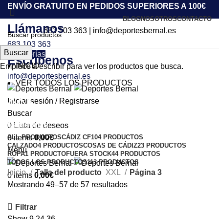
ENVÍO GRATUITO EN PEDIDOS SUPERIORES A 100€
BLOG
NOSOTROS
CONTACTO
Llámanos
683 103 363
|
info@deportesbernal.es
683 103 363
Buscar
Categorías
Escríbenos
INICIO
Empiece a escribir para ver los productos que busca.
info@deportesbernal.es
VER TODOS LOS PRODUCTOS
XXL
Iniciar sesión / Registrarse
Buscar
Categorías
0
Lista de deseos
ALL
PRODUCTOS
CÁDIZ CF
104 PRODUCTOS
0
items
0,00
€
CALZADO
4 PRODUCTOS
COSAS DE CÁDIZ
23 PRODUCTOS
Menu
ROPA
1 PRODUCTO
FUERA STOCK
44 PRODUCTOS
TODOS LOS PRODUCTOS
113 PRODUCTOS
Inicio
Talla del producto
XXL
Página 3
0
items
0,00
€
Mostrando 49–57 de 57 resultados
Filtrar
Show
9
24
36