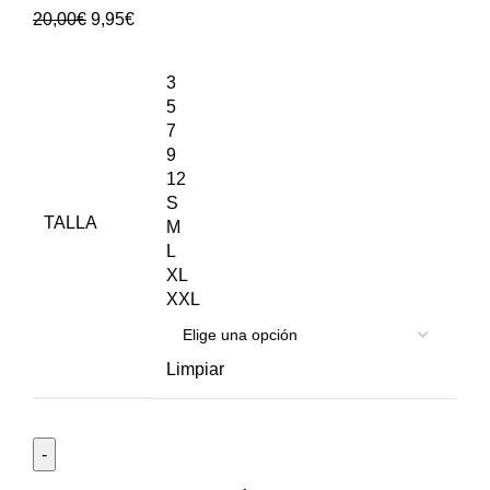
20,00
€
9,95
€
3
5
7
9
12
S
TALLA
M
L
XL
XXL
Limpiar