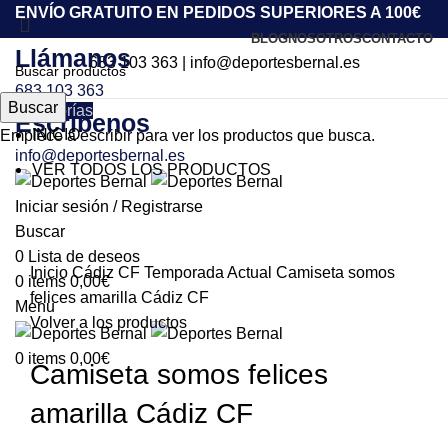
ENVÍO GRATUITO EN PEDIDOS SUPERIORES A 100€
BLOG
NOSOTROS
CONTACTO
Llámanos
683 103 363
|
info@deportesbernal.es
683 103 363
Buscar
Categorías
Escríbenos
INICIO
Empiece a escribir para ver los productos que busca.
info@deportesbernal.es
VER TODOS LOS PRODUCTOS
-50%
Iniciar sesión / Registrarse
Buscar
Click to enlarge
0
Lista de deseos
Inicio
Cádiz CF
Temporada Actual
Camiseta somos
0
items
0,00
€
felices amarilla Cádiz CF
Menu
Volver a los productos
0
items
0,00
€
Camiseta somos felices
amarilla Cádiz CF