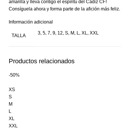
amarilla y lleva contigo el espíritu del Cádiz CF!
Consíguela ahora y forma parte de la afición más feliz.
Información adicional
3
,
5
,
7
,
9
,
12
,
S
,
M
,
L
,
XL
,
XXL
TALLA
Productos relacionados
-50%
XS
S
M
L
XL
XXL