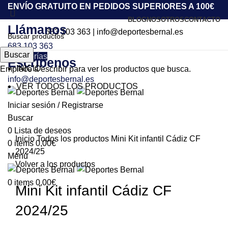
ENVÍO GRATUITO EN PEDIDOS SUPERIORES A 100€
BLOG
NOSOTROS
CONTACTO
Llámanos
683 103 363
|
info@deportesbernal.es
683 103 363
Buscar
Categorías
Escríbenos
INICIO
Empiece a escribir para ver los productos que busca.
info@deportesbernal.es
VER TODOS LOS PRODUCTOS
Agotado
Iniciar sesión / Registrarse
Buscar
Click to enlarge
0
Lista de deseos
Inicio
Todos los productos
Mini Kit infantil Cádiz CF
0
items
0,00
€
2024/25
Menu
Volver a los productos
0
items
0,00
€
Mini Kit infantil Cádiz CF
2024/25