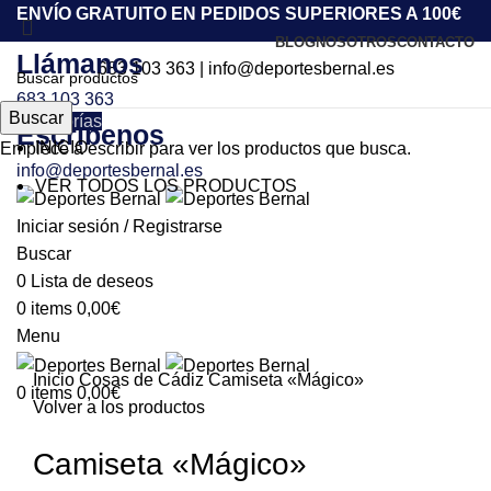
ENVÍO GRATUITO EN PEDIDOS SUPERIORES A 100€
BLOG
NOSOTROS
CONTACTO
Llámanos
683 103 363
|
info@deportesbernal.es
683 103 363
Buscar
Categorías
Escríbenos
INICIO
Empiece a escribir para ver los productos que busca.
info@deportesbernal.es
VER TODOS LOS PRODUCTOS
-67%
Iniciar sesión / Registrarse
Buscar
0
Lista de deseos
Click to enlarge
0
items
0,00
€
Menu
Inicio
Cosas de Cádiz
Camiseta «Mágico»
0
items
0,00
€
Volver a los productos
Camiseta «Mágico»